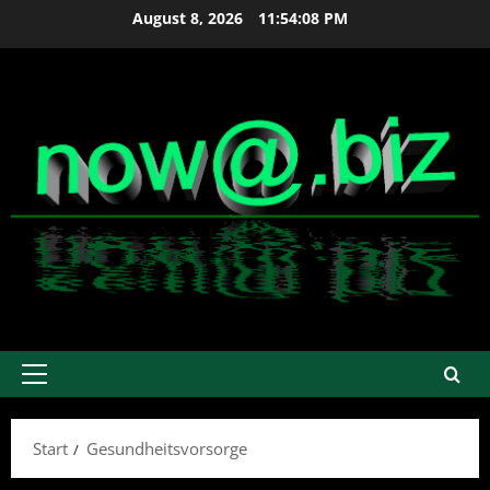
Zum
August 8, 2026
11:54:09 PM
Inhalt
springen
Primäres
Menü
Start
Gesundheitsvorsorge