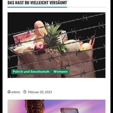
bei
DAS HAST DU VIELLEICHT VERSÄUMT
Cassandra
Elk
Politik und Gesellschaft
Weltweit
Sanktionen – wirtschaftliche Vernichtungswaffen
admin
Februar 20, 2023