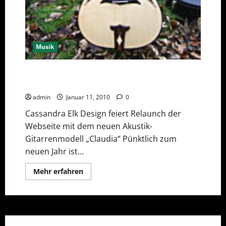
Musik
Relaunch und neues Akustik-Gitarrenmodell bei
Cassandra Elk
admin
Januar 11, 2010
0
Cassandra Elk Design feiert Relaunch der
Webseite mit dem neuen Akustik-
Gitarrenmodell „Claudia“ Pünktlich zum
neuen Jahr ist...
Mehr
Mehr erfahren
Informationen
über
Relaunch
und
neues
Akustik-
Gitarrenmodell