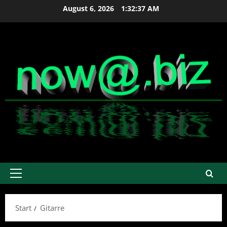
Zum
August 6, 2026
1:32:38 AM
Inhalt
springen
Primäres
Menü
Start
Gitarre