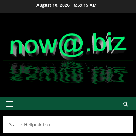
Zum
August 10, 2026
6:59:16 AM
Inhalt
springen
Primäres
Menü
Start
Heilpraktiker