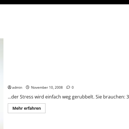
Die Haut wird schön zart und…
admin
November 10, 2008
0
…der Stress wird einfach weg gerubbelt. Sie brauchen: 3 
Mehr
Mehr erfahren
Informationen
über
Die
Haut
wird