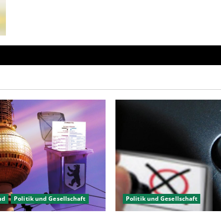
schön
zart
und…
nd
Politik und Gesellschaft
Politik und Gesellschaft