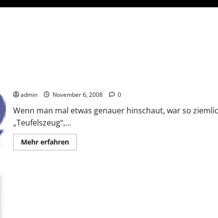
Ist Nanotechnologie Teufelszeug?
admin
November 6, 2008
0
Wenn man mal etwas genauer hinschaut, war so ziemlich
„Teufelszeug“,...
Mehr
Mehr erfahren
Informationen
über
Ist
Nanotechnologie
Teufelszeug?
Gute Erfahrungen mit Nanotechnologie