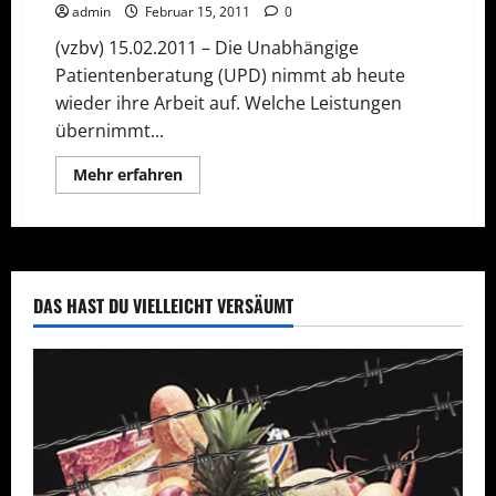
admin
Februar 15, 2011
0
(vzbv) 15.02.2011 – Die Unabhängige
Patientenberatung (UPD) nimmt ab heute
wieder ihre Arbeit auf. Welche Leistungen
übernimmt...
Mehr
Mehr erfahren
Informationen
über
Kostenfreie
Hilfe
für
Patienten
startet
wieder
DAS HAST DU VIELLEICHT VERSÄUMT