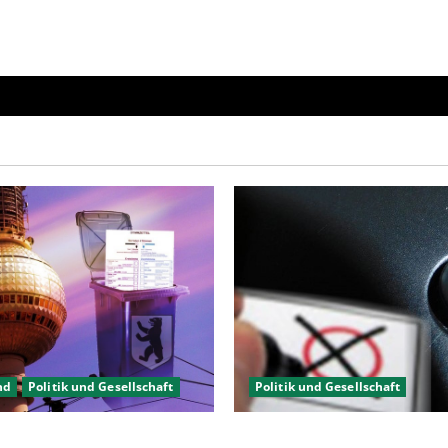
elektronischen
Personalausweis
nd
Politik und Gesellschaft
Politik und Gesellschaft
gewählt, aber was nun?
Wahlwiederholung Berlin 20