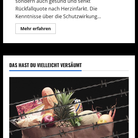
sondern auch gesund und senkt
Rückfallquote nach Herzinfarkt. Die
Kenntnisse über die Schutzwirkung...
Mehr
Mehr erfahren
Informationen
über
Schokolade
ist
gesund
DAS HAST DU VIELLEICHT VERSÄUMT