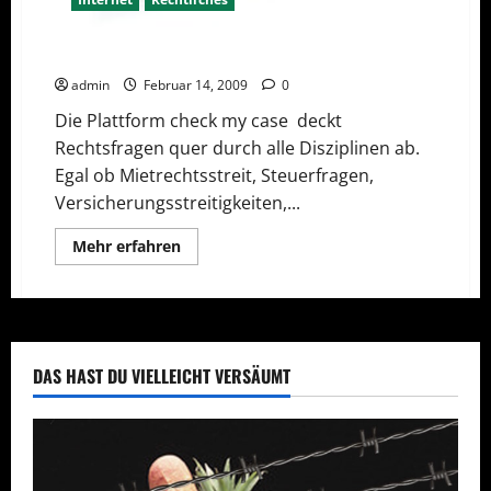
Selbsthilfeportal für Rechtsfragen
admin
Februar 14, 2009
0
Die Plattform check my case deckt
Rechtsfragen quer durch alle Disziplinen ab.
Egal ob Mietrechtsstreit, Steuerfragen,
Versicherungsstreitigkeiten,...
Mehr
Mehr erfahren
Informationen
über
Selbsthilfeportal
für
Rechtsfragen
DAS HAST DU VIELLEICHT VERSÄUMT