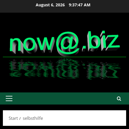
Zum
August 6, 2026
9:37:48 AM
Inhalt
springen
Primäres
Menü
Start
selbsthilfe