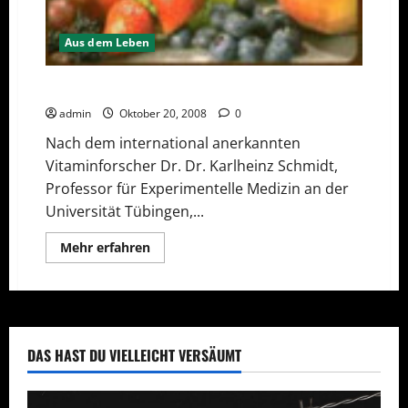
Aus dem Leben
Wie wichtig sind Nährstoffe
admin
Oktober 20, 2008
0
Nach dem international anerkannten
Vitaminforscher Dr. Dr. Karlheinz Schmidt,
Professor für Experimentelle Medizin an der
Universität Tübingen,...
Mehr
Mehr erfahren
Informationen
über
Wie
wichtig
sind
Nährstoffe
DAS HAST DU VIELLEICHT VERSÄUMT