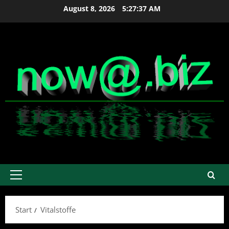
Zum
August 8, 2026
5:27:38 AM
Inhalt
springen
Primäres
Menü
Start
Vitalstoffe