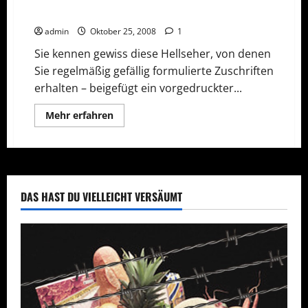
Hellsehen – die Fähigkeit zum prophetischen Blick
admin
Oktober 25, 2008
1
Sie kennen gewiss diese Hellseher, von denen
Sie regelmäßig gefällig formulierte Zuschriften
erhalten – beigefügt ein vorgedruckter...
Mehr
Mehr erfahren
Informationen
über
Hellsehen
–
die
Fähigkeit
zum
prophetischen
DAS HAST DU VIELLEICHT VERSÄUMT
Blick