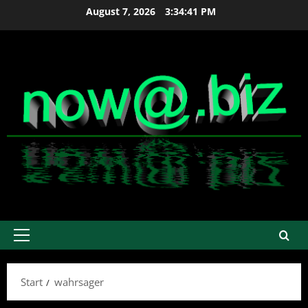
Zum
August 7, 2026
3:34:42 PM
Inhalt
springen
Primäres
Menü
Start
wahrsager