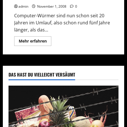
admin
November 1, 2008
0
Computer-Würmer sind nun schon seit 20
Jahren im Umlauf, also schon rund fünf Jahre
länger, als das...
Mehr
Mehr erfahren
Informationen
über
Seit
20
Jahren
der
Wurm
drin
DAS HAST DU VIELLEICHT VERSÄUMT