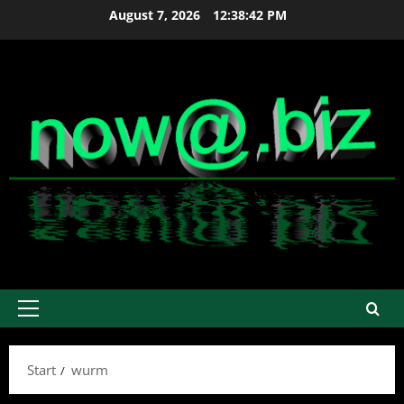
Zum
August 7, 2026
12:38:43 PM
Inhalt
springen
Primäres
Menü
Start
wurm