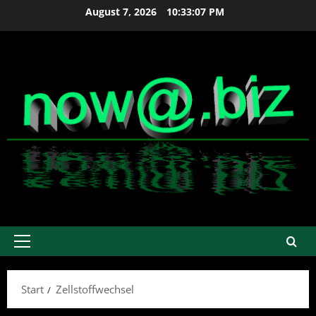
Zum
August 7, 2026
10:33:08 PM
Inhalt
springen
Primäres
Menü
Start
Zellstoffwechsel