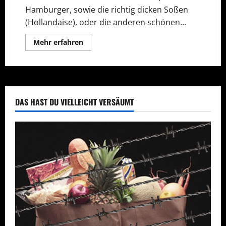
Hamburger, sowie die richtig dicken Soßen
(Hollandaise), oder die anderen schönen...
Mehr
Mehr erfahren
Informationen
über
Die
natürliche
Art
schlank
zu
werden
DAS HAST DU VIELLEICHT VERSÄUMT