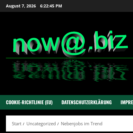
Zum
August 7, 2026
6:22:46 PM
Inhalt
springen
COOKIE-RICHTLINIE (EU)
DATENSCHUTZERKLÄRUNG
IMPR
Start
Uncategorized
Nebenjobs im Trend