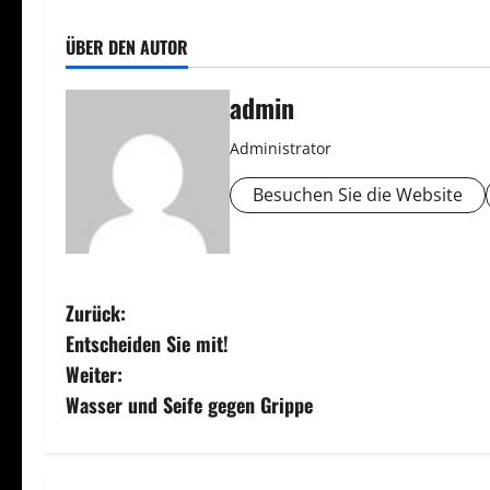
ÜBER DEN AUTOR
admin
Administrator
Besuchen Sie die Website
B
Zurück:
Entscheiden Sie mit!
e
Weiter:
i
Wasser und Seife gegen Grippe
t