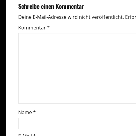
r
Schreibe einen Kommentar
a
Deine E-Mail-Adresse wird nicht veröffentlicht.
Erfo
g
Kommentar
*
s
n
a
v
i
g
Name
*
a
t