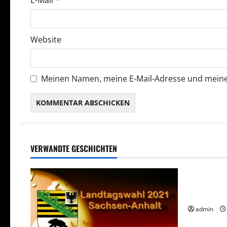
E-Mail
*
i
o
Website
n
Meinen Namen, meine E-Mail-Adresse und meine
VERWANDTE GESCHICHTEN
Uncatego
Spielehers
Unterlass
admin