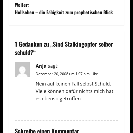
e
Weiter:
Hellsehen – die Fähigkeit zum prophetischen Blick
i
t
r
1 Gedanken zu „
Sind Stalkingopfer selber
a
schuld?
“
g
Anja
sagt:
Dezember 20, 2008 um 1:07 p.m. Uhr
s
Nein auf keinen Fall selbst Schuld.
n
Viele können dafür nichts mich hat
es ebenso getroffen.
a
ANTWORTEN
v
i
Schreibe einen Kommentar