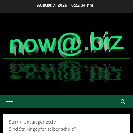
Zum
August 7, 2026
6:22:34 PM
Inhalt
springen
Primäres
Menü
Start
Uncategorized
Sind Stalkingopfer selber schuld?