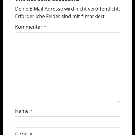
g
Deine E-Mail-Adresse wird nicht veröffentlicht.
Erforderliche Felder sind mit
*
markiert
a
Kommentar
*
t
i
o
n
Name
*
E-Mail
*