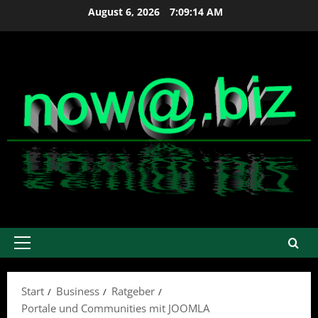
Zum
August 6, 2026
7:09:14 AM
Inhalt
springen
Primäres
Menü
Start
Business
Ratgeber
Portale und Communities mit JOOMLA