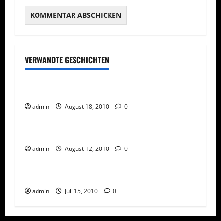
VERWANDTE GESCHICHTEN
Homepage und Webseiten
Wissenswertes über Webseitenstatistik
admin
August 18, 2010
0
Social Media
Wichtige Tipps für Social Networks
admin
August 12, 2010
0
Network Marketing
Social Media
Social Network für Network Marketing
admin
Juli 15, 2010
0