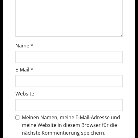
v
i
g
a
Name
*
t
E-Mail
*
i
o
Website
n
Meinen Namen, meine E-Mail-Adresse und
meine Website in diesem Browser für die
nächste Kommentierung speichern.