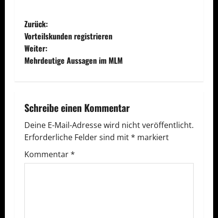
B
Zurück:
Vorteilskunden registrieren
e
Weiter:
Mehrdeutige Aussagen im MLM
i
t
r
Schreibe einen Kommentar
a
Deine E-Mail-Adresse wird nicht veröffentlicht.
Erforderliche Felder sind mit
*
markiert
g
Kommentar
*
s
n
a