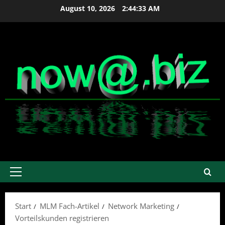
Zum
August 10, 2026
2:44:33 AM
Inhalt
springen
Primäres
Menü
Start
MLM Fach-Artikel
Network Marketing
Vorteilskunden registrieren