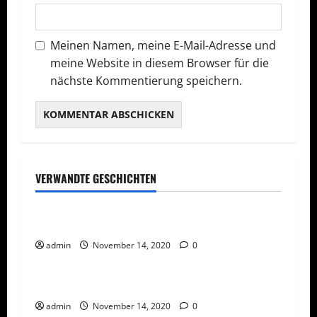
Meinen Namen, meine E-Mail-Adresse und
meine Website in diesem Browser für die
nächste Kommentierung speichern.
VERWANDTE GESCHICHTEN
Gesellschaft/Politik
NACHRICHTEN
Lockdown bis nach Ostern geplant?
admin
November 14, 2020
0
Gesellschaft/Politik
NACHRICHTEN
Corona – Regierung seit 2012 informiert
admin
November 14, 2020
0
Gesellschaft/Politik
NACHRICHTEN