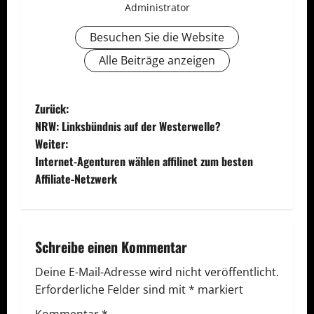
Administrator
Besuchen Sie die Website
Alle Beiträge anzeigen
B
Zurück:
NRW: Linksbündnis auf der Westerwelle?
e
Weiter:
Internet-Agenturen wählen affilinet zum besten
i
Affiliate-Netzwerk
t
r
Schreibe einen Kommentar
a
Deine E-Mail-Adresse wird nicht veröffentlicht.
g
Erforderliche Felder sind mit
*
markiert