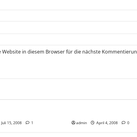
 Website in diesem Browser für die nächste Kommentierun
Marketing
Tagesgeschäft
Allgemeines
Frage und Antwo
it
Vorsicht Risiko!
Network Marketing
Teamarbe
Wie sinnvoll sind Motivation
Juli 15, 2008
1
admin
April 4, 2008
0