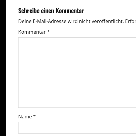
r
Schreibe einen Kommentar
a
Deine E-Mail-Adresse wird nicht veröffentlicht.
Erfo
g
Kommentar
*
s
n
a
v
i
g
Name
*
a
t