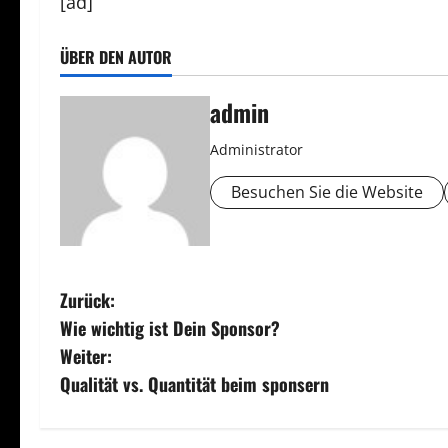
[ad]
ÜBER DEN AUTOR
admin
Administrator
Besuchen Sie die Website
B
Zurück:
Wie wichtig ist Dein Sponsor?
e
Weiter:
i
Qualität vs. Quantität beim sponsern
t