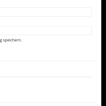
g speichern.
rt
it
strainings?