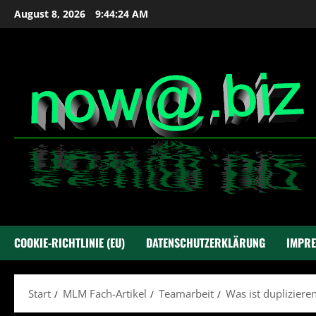
Zum
August 8, 2026
9:44:25 AM
Inhalt
springen
COOKIE-RICHTLINIE (EU)
DATENSCHUTZERKLÄRUNG
IMPR
Start
MLM Fach-Artikel
Teamarbeit
Was ist dupliziere