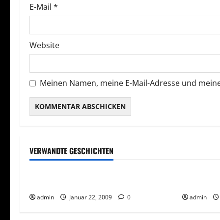
E-Mail
*
i
o
Website
n
Meinen Namen, meine E-Mail-Adresse und meine
Network Marketing
Tagesgeschäft
Network 
VERWANDTE GESCHICHTEN
Teamarbeit
Teamarbe
Network Marketing und Internet
Zeitdiebe
admin
Januar 22, 2009
0
admin