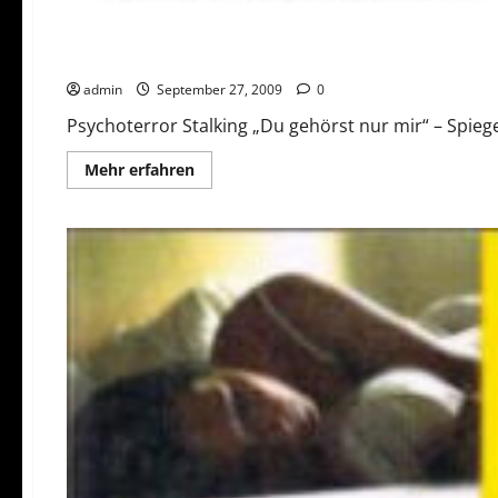
Stalking: Du gehörst mir!
admin
September 27, 2009
0
Psychoterror Stalking „Du gehörst nur mir“ – Spiege
Mehr
Mehr erfahren
Informationen
über
Stalking:
Du
gehörst
mir!