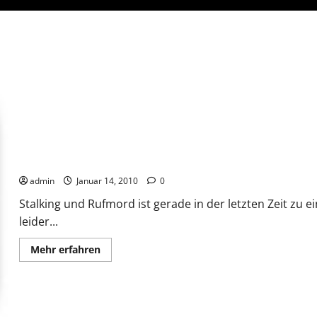
Blog gegen Stalking und Rufmord
admin
Januar 14, 2010
0
Stalking und Rufmord ist gerade in der letzten Zeit z
leider...
Mehr
Mehr erfahren
Informationen
über
Blog
gegen
Stalking
und