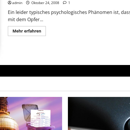
admin
Oktober 24, 2008
1
Ein leider typisches psychologisches Phänomen ist, da
mit dem Opfer...
Mehr
Mehr erfahren
Informationen
über
Sind
Stalkingopfer
selber
schuld?