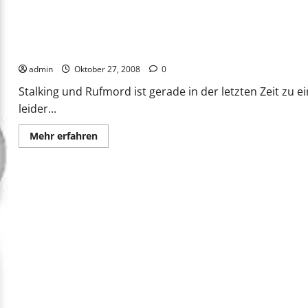
Infoblog gegen Stalking und Rufmord
admin
Oktober 27, 2008
0
Stalking und Rufmord ist gerade in der letzten Zeit z
leider...
Mehr
Mehr erfahren
Informationen
über
Infoblog
gegen
Stalking
und
Rufmord
Sind Stalkingopfer selber schuld?